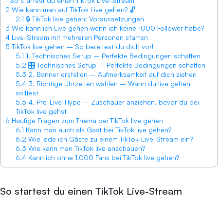
1
So startest du einen TikTok Live-Stream
2
Wie kann man auf TikTok Live gehen? 🔓
2.1
🔒 TikTok live gehen: Voraussetzungen
3
Wie kann ich Live gehen wenn ich keine 1000 Follower habe?
4
Live-Stream mit mehreren Personen starten
5
TikTok live gehen – So bereitest du dich vor!
5.1
1. Technisches Setup – Perfekte Bedingungen schaffen
5.2
🎛️ Technisches Setup – Perfekte Bedingungen schaffen
5.3
2. Banner erstellen – Aufmerksamkeit auf dich ziehen
5.4
3. Richtige Uhrzeiten wählen – Wann du live gehen
solltest
5.5
4. Pre-Live-Hype – Zuschauer anziehen, bevor du bei
TikTok live gehst
6
Häufige Fragen zum Thema bei TikTok live gehen
6.1
Kann man auch als Gast bei TikTok live gehen?
6.2
Wie lade ich Gäste zu einem TikTok-Live-Stream ein?
6.3
Wie kann man TikTok live anschauen?
6.4
Kann ich ohne 1.000 Fans bei TikTok live gehen?
So startest du einen TikTok Live-Stream