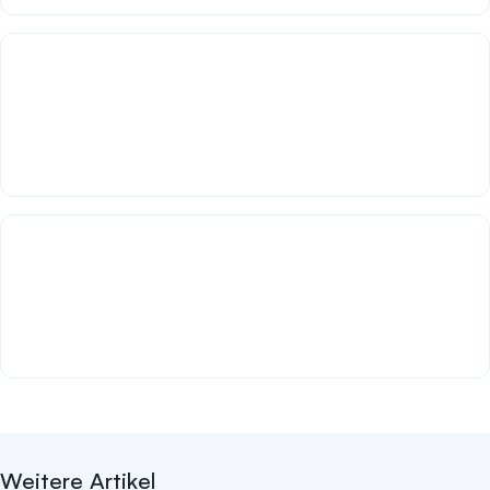
Facebook Likes kaufen
ab 4,99€
Facebook Follower kaufen
ab 4,99€
Weitere Artikel