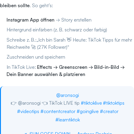
bleiben sollte
. So geht’s:
Instagram App öffnen
→ Story erstellen
Hintergrund einfärben (z. B. schwarz oder farbig)
Schreibe z. B.:„Ich bin Sarah 👋 Heute: TikTok Tipps für mehr
Reichweite 🚀 (27K Follower)“
Zuschneiden und speichern
In TikTok Live:
Effects → Greenscreen → Bild-in-Bild →
Dein Banner auswählen & platzieren
@aronsogi
👉 @aronsogi 👈 TikTok LIVE tip
#tiktoklive
#tiktoktips
#videotips
#contentcreator
#goinglive
#creator
#learntiktok
♬ SUN GOES DOWN – Andreas Roehrig